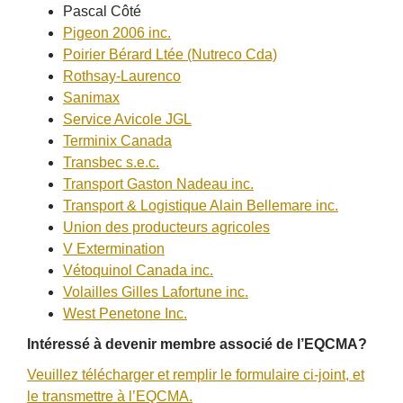
Pascal Côté
Pigeon 2006 inc.
Poirier Bérard Ltée (Nutreco Cda)
Rothsay-Laurenco
Sanimax
Service Avicole JGL
Terminix Canada
Transbec s.e.c.
Transport Gaston Nadeau inc.
Transport & Logistique Alain Bellemare inc.
Union des producteurs agricoles
V Extermination
Vétoquinol Canada inc.
Volailles Gilles Lafortune inc.
West Penetone Inc.
Intéressé à devenir membre associé de l’EQCMA?
Veuillez télécharger et remplir le formulaire ci-joint, et
le transmettre à l’EQCMA.