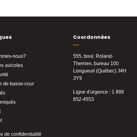
ques
Coordonnées
mmes-nous?
555, boul. Roland-
Therrien, bureau 100
s avicoles
Longueuil (Québec) J4H
rité
3Y9
e de basse-cour
Ligne d'urgence : 1 888
tés
652-4553
niqués
t
t
ue de confidentialité