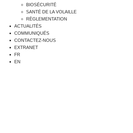
BIOSÉCURITÉ
SANTÉ DE LA VOLAILLE
RÈGLEMENTATION
ACTUALITÉS
COMMUNIQUÉS
CONTACTEZ-NOUS
EXTRANET
FR
EN
L’EQCMA A ÉMIS UN AVIS DE VIGILANCE SUITE
AU PREMIER CAS CONFIRMÉ DE
MÉTAPNEUMOVIRUS AVIAIRE (MPVA) AU
QUÉBEC