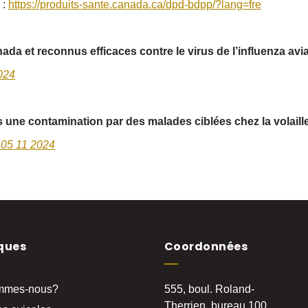
 :
https://produits-sante.canada.ca/dpd-bdpp/?lang=fre
a et reconnus efficaces contre le virus de l’influenza avia
2024
s une contamination par des malades ciblées chez la volaille
s 05 11 2024
ques
Coordonnées
mmes-nous?
555, boul. Roland-
Therrien, bureau 100