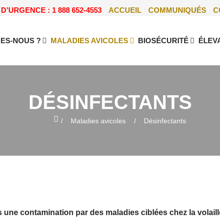
D’URGENCE : 1 888 652-4553
ACCUEIL
COMMUNIQUÉS
C
ES-NOUS ?
MALADIES AVICOLES
BIOSÉCURITÉ
ÉLEV
DÉSINFECTANTS
Home
Maladies avicoles
Désinfectants
s une contamination par des maladies ciblées chez la volaill