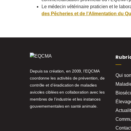
Le médecin vétérinaire praticien et le labor
des Pêcheries et de l’Alimentation du Q
Rubri
Depuis sa création, en 2009, l’EQCMA
Qui so
coordonne les activités de prévention, de
Maladie
contrôle et d’éradication de maladies
avicoles ciblées en collaboration avec les
Biosécu
membres de l’industrie et les instances
Élevag
gouvernementales en santé animale.
Actuali
Commu
Contac