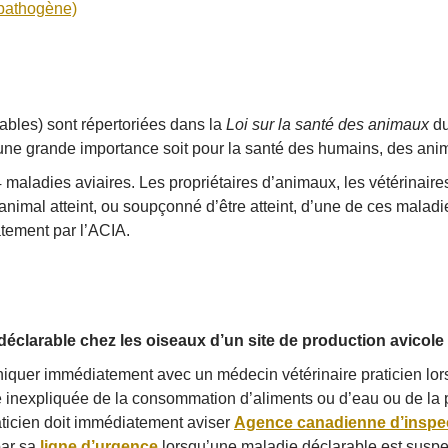
pathogène)
rables) sont répertoriées dans la
Loi sur la santé des animaux
du
t une grande importance soit pour la santé des humains, des an
maladies aviaires. Les propriétaires d’animaux, les vétérinaires
n animal atteint, ou soupçonné d’être atteint, d’une de ces mala
atement par l’ACIA.
éclarable chez les oiseaux d’un site de production avicole 
iquer immédiatement avec un médecin vétérinaire praticien lo
 inexpliquée de la consommation d’aliments ou d’eau ou de la 
aticien doit immédiatement aviser
Agence canadienne d’inspec
par sa
ligne d’urgence
lorsqu’une maladie déclarable est suspe