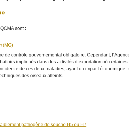
ue
’EQCMA sont :
um
(MG)
e de contrôle gouvernemental obligatoire. Cependant, l’Agenc
battoirs impliqués dans des activités d’exportation où certaines 
’incidence de ces deux maladies, ayant un impact économique trè
techniques des oiseaux atteints.
 faiblement pathogène de souche H5 ou H7