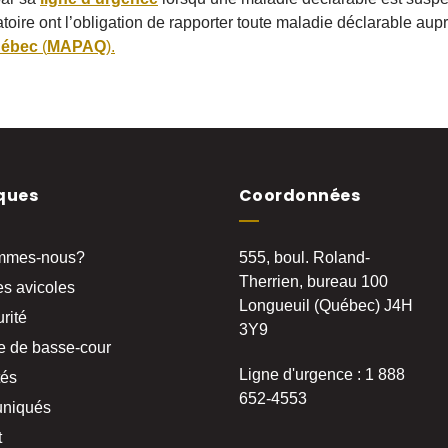
atoire ont l’obligation de rapporter toute maladie déclarable aup
uébec
(
MAPAQ
).
ques
Coordonnées
mmes-nous?
555, boul. Roland-
Therrien, bureau 100
s avicoles
Longueuil (Québec) J4H
rité
3Y9
e de basse-cour
Ligne d'urgence : 1 888
tés
652-4553
niqués
t